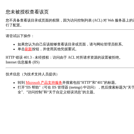
产品知识
行业新闻
公司动态
我们的冬至活动：包饺子感受传统节日魅力
05-23
2021年12月21日将迎来“冬至”。冬至是二十四节气
中一个重要的节气，也是中华民族共同的传统节日，
在古代民间有“冬至大如年”的说法。活动现场充满了
团结互助的气氛和大家庭的温暖，大家积极合作，发
赛出水平，赛出友谊－记锦图电子第二届员工乒乓球大赛
05-23
挥个人特长，和面、擀皮，包馅、捏制，现场热闹非
凡，随着大家的努力，各式各样的饺子被捏制出来。
为了促进各部门同事之间的交流，丰富大家的业余生
冬至是我国一个非常重要
活，加强各位同仁积极参加体育活动，锻炼身体的意
识，2022年5月7日、5月13日公司特别组织第二届
员工乒乓球大赛，希望通过此次活动，能让各个部门
迁新居广泛合作，创大业天道酬勤
05-23
的同事得到一个相互交流的机会，让大家在工作之余
又能享受到运动带给我们的快乐。此次比赛按部门分
2021年1月1日，新年新气象，锦图电子搬新家啦！